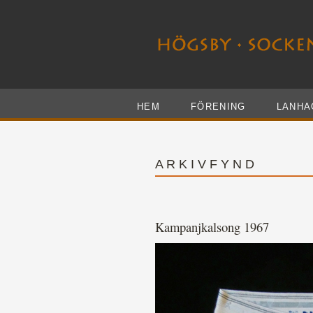
HEM
FÖRENING
LANHA
A R K I V F Y N D
Kampanjkalsong 1967