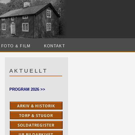
FOTO & FILM
KONTAKT
A K T U E L L T
PROGRAM 2026 >>