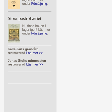
under
Försäljning
.
Stora poströfveriet
Nu finns boken i
lager igen! Läs mer
under
Försäljning
.
Kalle Jarls gravvård
restaurerad
Läs mer >>
Jonas Stolts minnessten
restaurerad
Läs mer >>