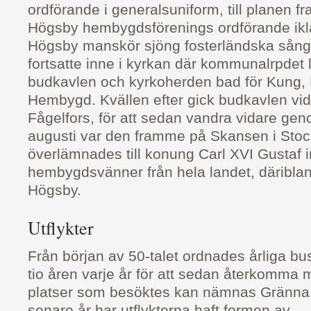
ordförande i generalsuniform, till planen f
Högsby hembygdsförenings ordförande ikl
Högsby manskör sjöng fosterländska sånge
fortsatte inne i kyrkan där kommunalrpdet l
budkavlen och kyrkoherden bad för Kung, 
Hembygd. Kvällen efter gick budkavlen vida
Fågelfors, för att sedan vandra vidare ge
augusti var den framme på Skansen i Sto
överlämnades till konung Carl XVI Gustaf i
hembygdsvänner från hela landet, däriblan
Högsby.
Utflykter
Från början av 50-talet ordnades årliga bus
tio åren varje år för att sedan återkomma 
platser som besöktes kan nämnas Gränna,
senare år har utflykterna haft formen av