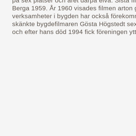
på sex platser och året därpå elva. Sista f
Berga 1959. År 1960 visades filmen arton 
verksamheter i bygden har också förekomm
skänkte bygdefilmaren Gösta Högstedt sex f
och efter hans död 1994 fick föreningen ytte