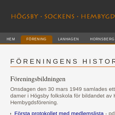
HEM
FÖRENING
LANHAGEN
HORNSBERG
F Ö R E N I N G E N S H I S T O R
Föreningsbildningen
Onsdagen den 30 mars 1949 samlades ett a
damer i Högsby folkskola för bildandet a
Hembygdsförening.
Första protokollet med medlemslista
- pdf