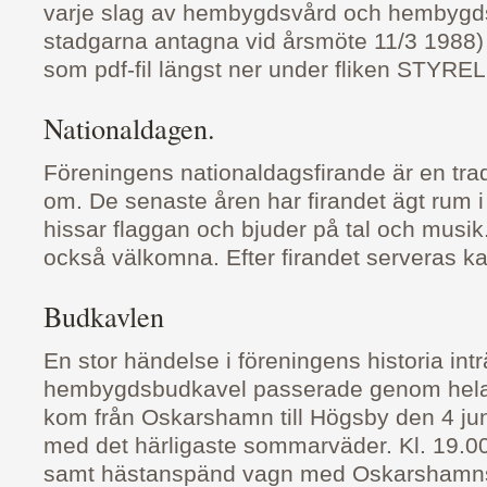
varje slag av hembygdsvård och hembygdss
stadgarna antagna vid årsmöte 11/3 1988)
som pdf-fil längst ner under fliken STYRE
Nationaldagen.
Föreningens nationaldagsfirande är en trad
om. De senaste åren har firandet ägt rum 
hissar flaggan och bjuder på tal och musi
också välkomna. Efter firandet serveras ka
Budkavlen
En stor händelse i föreningens historia int
hembygdsbudkavel passerade genom hela
kom från Oskarshamn till Högsby den 4 ju
med det härligaste sommarväder. Kl. 19.00
samt hästanspänd vagn med Oskarshamn