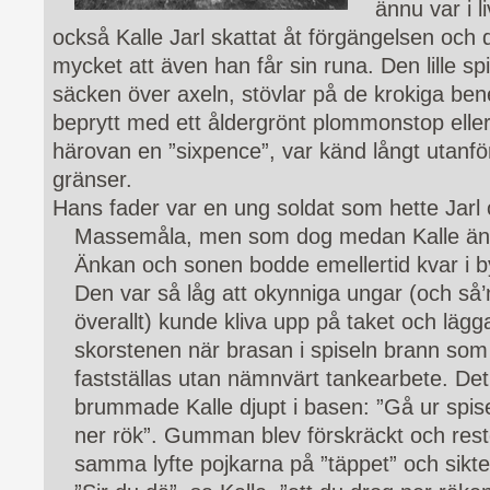
ännu var i l
också Kalle Jarl skattat åt förgängelsen och d
mycket att även han får sin runa. Den lille 
säcken över axeln, stövlar på de krokiga be
beprytt med ett åldergrönt plommonstop eller
härovan en ”sixpence”, var känd långt utan
gränser.
Hans fader var en ung soldat som hette Jarl 
Massemåla, men som dog medan Kalle änn
Änkan och sonen bodde emellertid kvar i byn
Den var så låg att okynniga ungar (och så’
överallt) kunde kliva upp på taket och läg
skorstenen när brasan i spiseln brann som
fastställas utan nämnvärt tankearbete. Det
brummade Kalle djupt i basen: ”Gå ur spise
ner rök”. Gumman blev förskräckt och reste
samma lyfte pojkarna på ”täppet” och sikt