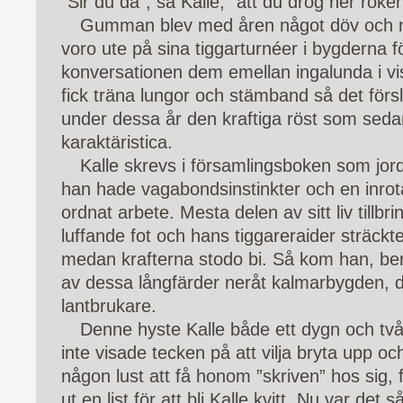
”Sir du dä”, sa Kalle, ”att du drog ner röken
Gumman blev med åren något döv och n
voro ute på sina tiggarturnéer i bygderna f
konversationen dem emellan ingalunda i v
fick träna lungor och stämband så det förs
under dessa år den kraftiga röst som seda
karaktäristica.
Kalle skrevs i församlingsboken som jo
han hade vagabondsinstinkter och en inrot
ordnat arbete. Mesta delen av sitt liv tillbr
luffande fot och hans tiggareraider sträckt
medan krafterna stodo bi. Så kom han, ber
av dessa långfärder neråt kalmarbygden, 
lantbrukare.
Denne hyste Kalle både ett dygn och tv
inte visade tecken på att vilja bryta upp o
någon lust att få honom ”skriven” hos sig,
ut en list för att bli Kalle kvitt. Nu var det 