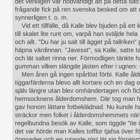
det verkligen var nödvändigt att på detta sätt
frågande fick på ren svenska besked om att 
synnerligen t. o. m.
Vid ett tillfälle, då Kalle blev bjuden på e
till skalet lite runt om, varpå han sväljde hel
och allt. ”Du har ju salt till ägget på tallrik
häpna värdinnan. ”Javesst”, sa Kalle, satte ta
och lät saltet rinna ner. Förmodligen tänkte
gumman vilken slängde jästen efter i ugnen:
Men åren gå ingen spårlöst förbi. Kalle ål
tiggarfärderna blevo allt kortare och en dag 
själv längre utan blev omhändertagen och fick
hemsocknens ålderdomshem. Där tog man h
gav honom lättare fotbeklädnad. Nu kunde ha
sträckor men folket i ålderdomshemmets när
regelbundna besök av Kalle, som tiggde ”tie 
det var hörde man Kalles tofflor tjafsa över 
öppnades och en rytande röst lät sig förnimma