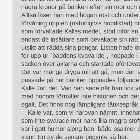
några kronor på banken efter sin mor och 
Alltså läser han med högan röst och under t
förvåning upp en (naturligtvis hopdiktad) n
som förvaltade Kalles medel, stod inför en
endast de insättare som bevakade sin rätt
utsikt att rädda sina pengar. Listen hade ö
for upp ur ”bäddens kvava ide”, hoppade i s
säcken över axlarna och startade oförtöv
Det var många dryga mil att gå, men den so
passade på när banken öppnades följande
Kalle Jarl det. Vad han sade när han fick ve
med honom förmäler inte historien och det
egalt. Det finns nog lämpligare tänkespråk.
Kalle var, som vi härovan nämnt, inneha
som inte svarade mot hans lilla magra sto
var i gott humör sjöng han, både psalmer 
visor. En av de senare begynte så här: