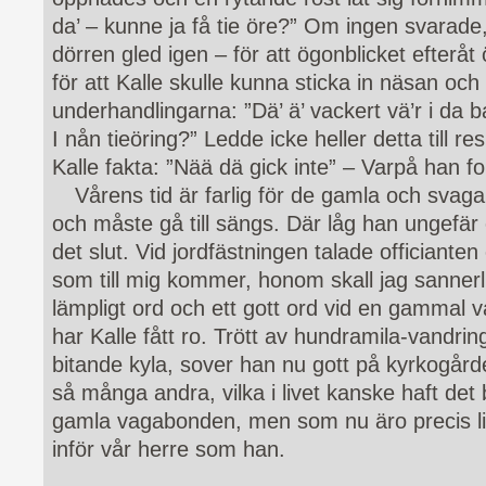
da’ – kunne ja få tie öre?” Om ingen svarade
dörren gled igen – för att ögonblicket efterå
för att Kalle skulle kunna sticka in näsan och 
underhandlingarna: ”Dä’ ä’ vackert vä’r i da b
I nån tieöring?” Ledde icke heller detta till re
Kalle fakta: ”Nää dä gick inte” – Varpå han fort
Vårens tid är farlig för de gamla och svaga.
och måste gå till sängs. Där låg han ungefä
det slut. Vid jordfästningen talade officiante
som till mig kommer, honom skall jag sannerli
lämpligt ord och ett gott ord vid en gammal
har Kalle fått ro. Trött av hundramila-vandrin
bitande kyla, sover han nu gott på kyrkogår
så många andra, vilka i livet kanske haft det 
gamla vagabonden, men som nu äro precis li
inför vår herre som han.