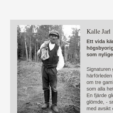
Kalle Jarl
Ett vida k
högsbyorig
som nyligen
Signaturen 
härförleden 
om tre gaml
som alla het
En fjärde gl
glömde, - s
med avsikt 