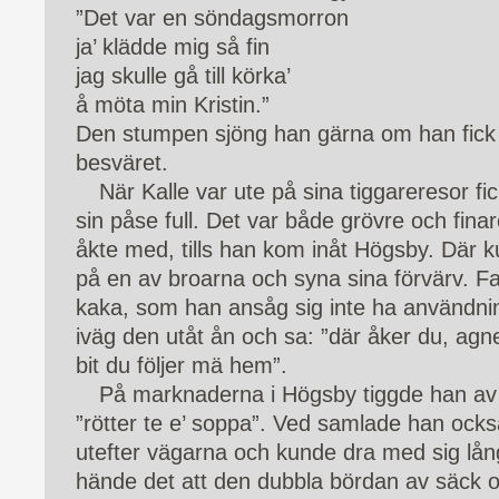
”Det var en söndagsmorron
ja’ klädde mig så fin
jag skulle gå till körka’
å möta min Kristin.”
Den stumpen sjöng han gärna om han fick 
besväret.
När Kalle var ute på sina tiggareresor fic
sin påse full. Det var både grövre och finar
åkte med, tills han kom inåt Högsby. Där k
på en av broarna och syna sina förvärv. F
kaka, som han ansåg sig inte ha användnin
iväg den utåt ån och sa: ”där åker du, agne
bit du följer mä hem”.
På marknaderna i Högsby tiggde han av
”rötter te e’ soppa”. Ved samlade han också
utefter vägarna och kunde dra med sig lång
hände det att den dubbla bördan av säck o