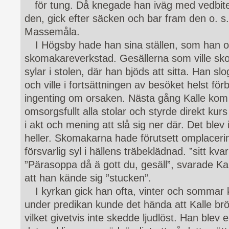
för tung. Då knegade han iväg med vedbite
den, gick efter säcken och bar fram den o. s.
Massemåla.
I Högsby hade han sina ställen, som han of
skomakareverkstad. Gesällerna som ville sko
sylar i stolen, där han bjöds att sitta. Han slo
och ville i fortsättningen av besöket helst fö
ingenting om orsaken. Nästa gång Kalle ko
omsorgsfullt alla stolar och styrde direkt ku
i akt och mening att slå sig ner där. Det blev 
heller. Skomakarna hade förutsett omplacerin
försvarlig syl i hällens träbeklädnad. ”sitt kv
”Pärasoppa då ä gott du, gesäll”, svarade Kal
att han kände sig ”stucken”.
I kyrkan gick han ofta, vinter och sommar kl
under predikan kunde det hända att Kalle brö
vilket givetvis inte skedde ljudlöst. Han blev 