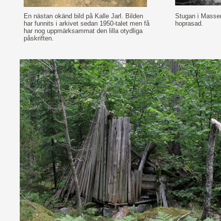
En nästan okänd bild på Kalle Jarl. Bilden
Stugan i Massem
har funnits i arkivet sedan 1950-talet men få
hoprasad.
har nog uppmärksammat den lilla otydliga
påskriften.