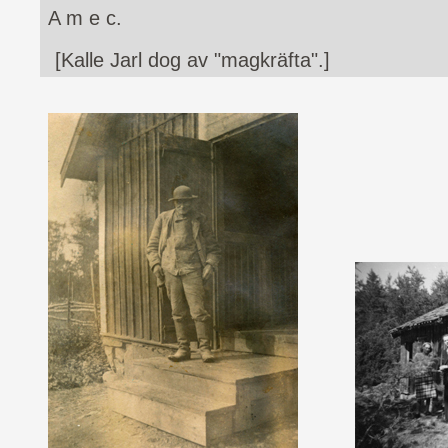
A m e c.
[Kalle Jarl dog av "magkräfta".]