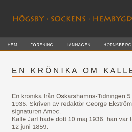
HEM
FÖRENING
LANHAGEN
HORNSBERG
E N K R Ö N I K A O M K A L L 
En krönika från Oskarshamns-Tidningen 5 
1936. Skriven av redaktör George Ekström
signaturen Amec.
Kalle Jarl hade dött 10 maj 1936, han var 
12 juni 1859.