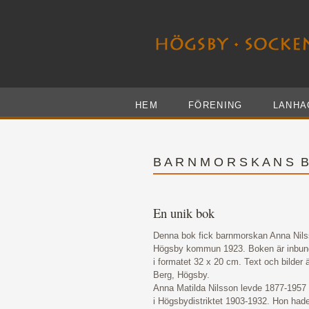
HEM
FÖRENING
LANHA
B A R N M O R S K A N S B
En unik bok
Denna bok fick barnmorskan Anna Nil
Högsby kommun 1923. Boken är inbund
i formatet 32 x 20 cm. Text och bilder 
Berg, Högsby.
Anna Matilda Nilsson levde 1877-195
i Högsbydistriktet 1903-1932. Hon hade 