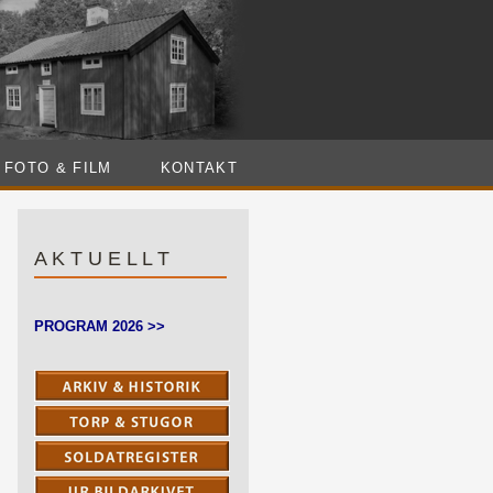
FOTO & FILM
KONTAKT
A K T U E L L T
PROGRAM 2026 >>