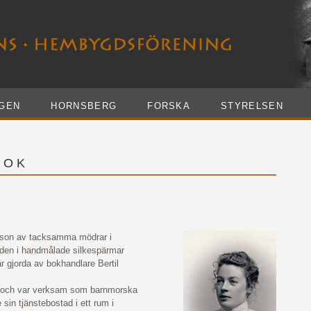
GEN
HORNSBERG
FORSKA
STYRELSEN
 O K
sson av tacksamma mödrar i
en i handmålade silkespärmar
är gjorda av bokhandlare Bertil
7 och var verksam som barnmorska
sin tjänstebostad i ett rum i