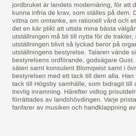
jordbruket är landets modernäring, för att 
kunna infria de krav, som ställes på dem. D
vittna om omtanke, en rationell vård och ett
det en kär plikt att uttala mina bästa välg
utställningen må bli till nytta för de trakte
utställningen blivit så lyckad beror på org
utställningens bestyrelse. Talaren vände sig 
bestyrelsens ordförande, godsägare Gust
säteri samt konsulent Blomqwist samt i övrigt
bestyrelsen med ett tack till dem alla. Han v
tack till Högsby samhälle, som bidragit till 
trevlig inramning. Härefter vidtog prisutde
förrättades av landshövdingen. Varje pris
fanfarer av musiken och handklappning av