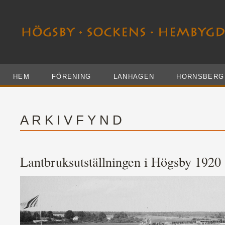
HEM
FÖRENING
LANHAGEN
HORNSBERG
A R K I V F Y N D
Lantbruksutställningen i Högsby 1920