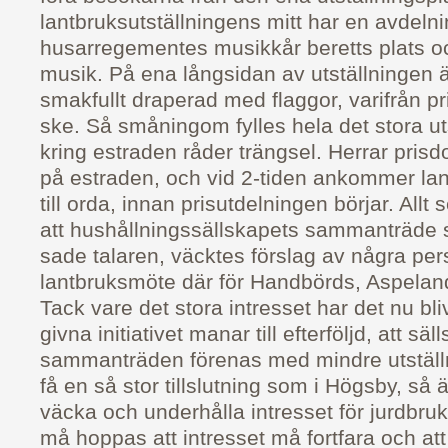
lantbruksutställningens mitt har en avdel
husarregementes musikkår beretts plats oc
musik. På ena långsidan av utställningen är
smakfullt draperad med flaggor, varifrån pr
ske. Så småningom fylles hela det stora u
kring estraden råder trängsel. Herrar prisd
på estraden, och vid 2-tiden ankommer la
till orda, innan prisutdelningen börjar. All
att hushållningssällskapets sammanträde s
sade talaren, väcktes förslag av några pers
lantbruksmöte där för Handbörds, Aspelan
Tack vare det stora intresset har det nu bliv
givna initiativet manar till efterföljd, att säl
sammanträden förenas med mindre utställ
få en så stor tillslutning som i Högsby, så
väcka och underhålla intresset för jurdbr
må hoppas att intresset må fortfara och att