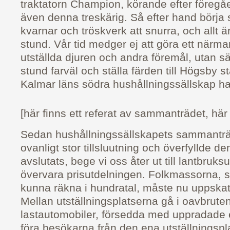
traktatorn Champion, körande efter föregå
även denna treskärig. Så efter hand börja
kvarnar och tröskverk att snurra, och allt är
stund. Vår tid medger ej att göra ett närma
utställda djuren och andra föremål, utan sä
stund farväl och ställa färden till Högsby s
Kalmar läns södra hushållningssällskap h
[här finns ett referat av sammanträdet, här
Sedan hushållningssällskapets sammanträd
ovanligt stor tillsluutning och överfyllde de
avslutats, bege vi oss åter ut till lantbruksu
övervara prisutdelningen. Folkmassorna, s
kunna räkna i hundratal, måste nu uppskatta
Mellan utställningsplatserna gå i oavbruten
lastautomobiler, försedda med uppradade
föra besökarna från den ena utställningspla