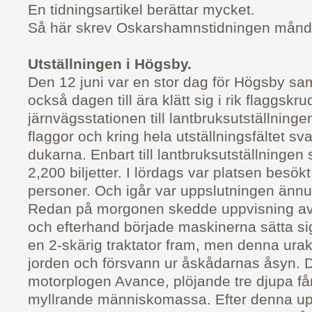
En tidningsartikel berättar mycket.
Så här skrev Oskarshamnstidningen månda
Utställningen i Högsby.
Den 12 juni var en stor dag för Högsby sa
också dagen till ära klätt sig i rik flaggskru
järnvägsstationen till lantbruksutställning
flaggor och kring hela utställningsfältet sva
dukarna. Enbart till lantbruksutställningen
2,200 biljetter. I lördags var platsen besök
personer. Och igår var uppslutningen ännu 
Redan på morgonen skedde uppvisning av 
och efterhand började maskinerna sätta sig
en 2-skärig traktator fram, men denna uraktl
jorden och försvann ur åskådarnas åsyn. 
motorplogen Avance, plöjande tre djupa får
myllrande människomassa. Efter denna u