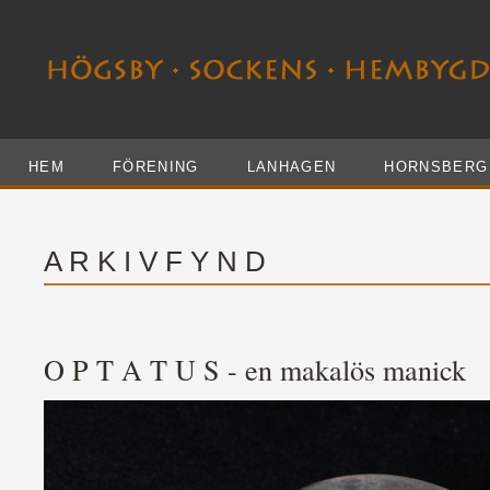
HEM
FÖRENING
LANHAGEN
HORNSBERG
A R K I V F Y N D
O P T A T U S - en makalös manick